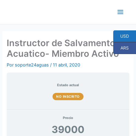
Ir
al
contenido
USD
Instructor de Salvamento
ARS
Acuatico- Miembro Activo
Por
soporte24aguas
/
11 abril, 2020
Estado actual
NO INSCRITO
Precio
39000