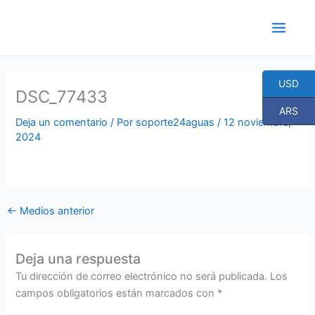
Ir
al
contenido
USD
DSC_77433
ARS
Deja un comentario
/ Por
soporte24aguas
/
12 noviembre,
2024
←
Medios anterior
Deja una respuesta
Tu dirección de correo electrónico no será publicada.
Los
campos obligatorios están marcados con
*